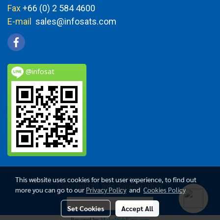
Fax
+66 (0) 2 584 4600
E-mail
sales@infosats.com
@infosat
This website uses cookies for best user experience, to find out
Copy right by Info Zynergy (Thai)
more you can go to our
Privacy Policy
and
Cookies Policy
Today's visitor
882
Set Cookies
Accept All