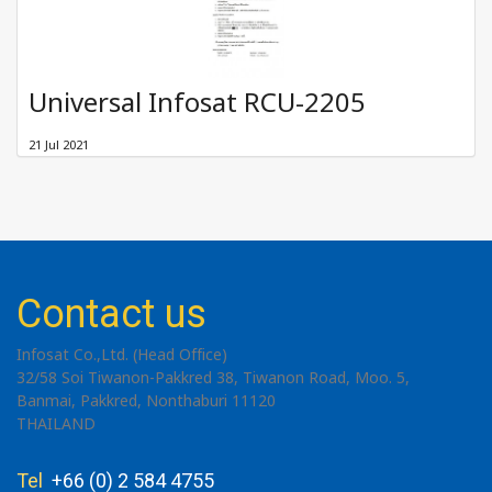
Universal Infosat RCU-2205
21 Jul 2021
Contact us
Infosat Co.,Ltd. (Head Office)
32/58 Soi Tiwanon-Pakkred 38, Tiwanon Road, Moo. 5,
Banmai, Pakkred, Nonthaburi 11120
THAILAND
Tel
+66 (0) 2 584 4755