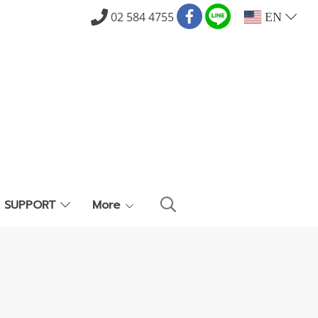
02 584 4755
EN
E SUPPORT
More