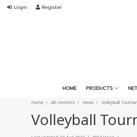
Login
Register
HOME
PRODUCTS
NE
Home
All contents
News
Volleyball Tourn
Volleyball Tou