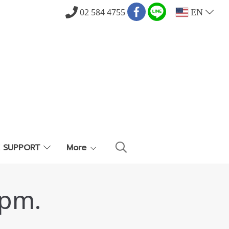
02 584 4755
EN
E SUPPORT
More
0pm.