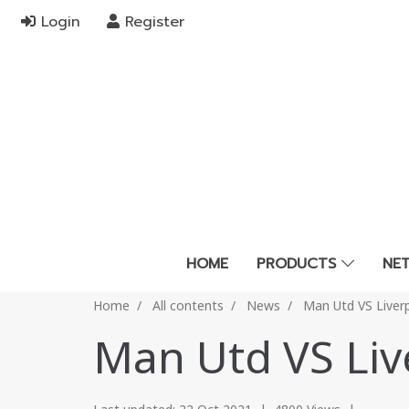
Login
Register
HOME
PRODUCTS
NE
Home
All contents
News
Man Utd VS Liver
Man Utd VS Liv