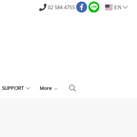
02 584 4755
EN
E SUPPORT
More