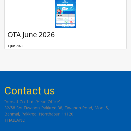
OTA June 2026
1 Jun 2026
Contact us
Infosat Co.,Ltd. (Head Office)
32/58 Soi Tiwanon-Pakkred 38, Tiwanon Road, Moo. 5,
Banmai, Pakkred, Nonthaburi 11120
THAILAND