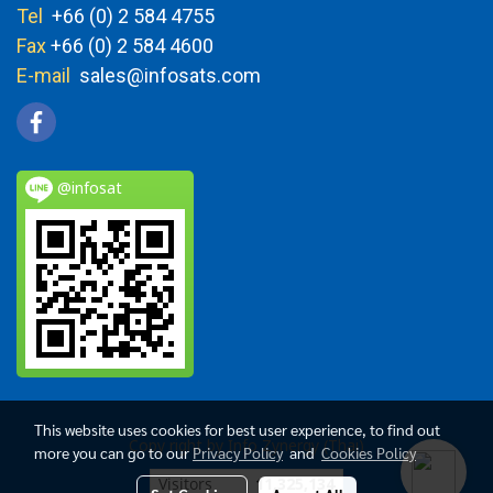
Tel
+66 (0) 2 584 4755
Fax
+66 (0) 2 584 4600
E-mail
sales@infosats.com
@infosat
This website uses cookies for best user experience, to find out
Copy right by Info Zynergy (Thai)
more you can go to our
Privacy Policy
and
Cookies Policy
Today's visitor
1