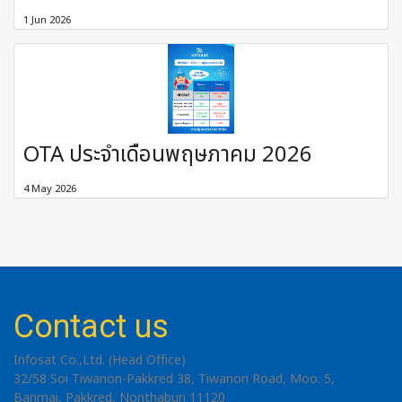
1 Jun 2026
OTA ประจำเดือนพฤษภาคม 2026
4 May 2026
Contact us
Infosat Co.,Ltd. (Head Office)
32/58 Soi Tiwanon-Pakkred 38, Tiwanon Road, Moo. 5,
Banmai, Pakkred, Nonthaburi 11120