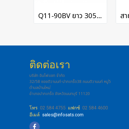
Q11-90BV ยาว 305 เมตร
ติดต่อเรา
บริษัท อินโฟแซท จำกัด
32/58 ซอยติวานนท์-ปากเกร็ด38 ถนนติวานนท์ หมู่5
ตำบลบ้านใหม่
อำเภอปากเกร็ด จังหวัดนนทบุรี 11120
โทร
02 584 4755
แฟกซ์
02 584 4600
อีเมล์
sales@infosats.com