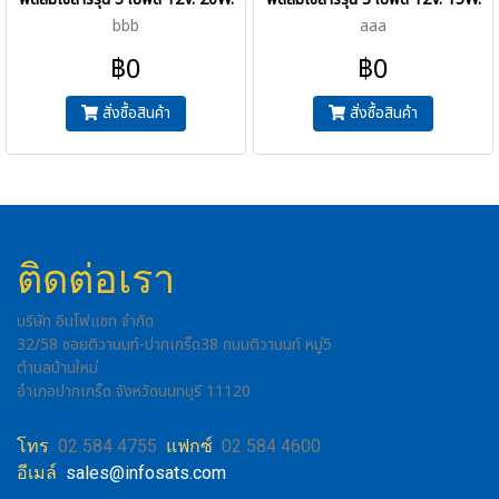
bbb
aaa
฿0
฿0
สั่งซื้อสินค้า
สั่งซื้อสินค้า
ติดต่อเรา
บริษัท อินโฟแซท จำกัด
32/58 ซอยติวานนท์-ปากเกร็ด38 ถนนติวานนท์ หมู่5
ตำบลบ้านใหม่
อำเภอปากเกร็ด จังหวัดนนทบุรี 11120
โทร
02 584 4755
แฟกซ์
02 584 4600
อีเมล์
sales@infosats.com