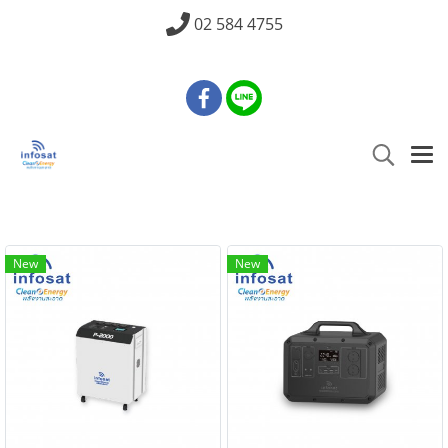
02 584 4755
New
New