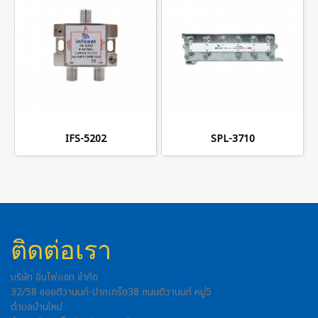
IFS-5202
SPL-3710
ติดต่อเรา
บริษัท อินโฟแซท จำกัด
32/58 ซอยติวานนท์-ปากเกร็ด38 ถนนติวานนท์ หมู่5
ตำบลบ้านใหม่