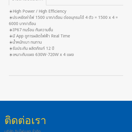
☀️High Power / High Efficiency
☀️ประหยัดค่าไฟ 1500 บาท/เดือน ต่ออนุกรมได้ 4 ตัว = 1500 x 4 =
6000 บาท/เดือน
☀️IP67 ทนร้อน กันความชื่น
☀️มี App ดูการผลิตไฟฟ้า Real Time
☀️น้ำหนักเบา ทนทาน
☀️รับประกัน ผลิตภัณฑ์ 12 ปี
☀️เหมาะกับแผง 630W​-720W x 4 แผง
ติดต่อเรา
บริษัท อินโฟแซท จำกัด