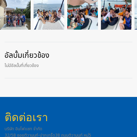
อัลบั้มเกี่ยวข้อง
ไม่มีอัลบั้มที่เกี่ยวข้อง
ติดต่อเรา
บริษัท อินโฟแซท จำกัด
32/58 ซอยติวานนท์-ปากเกร็ด38 ถนนติวานนท์ หมู่5