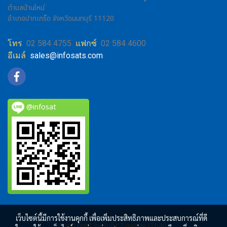
ตำบลบ้านใหม่
อำเภอปากเกร็ด จังหวัดนนทบุรี 11120
โทร
02 584 4755
แฟกซ์
02 584 4600
อีเมล์
sales@infosats.com
@infosat
เว็บไซต์นี้มีการใช้งานคุกกี้ เพื่อเพิ่มประสิทธิภาพและประสบการณ์ที่ดี
Copy right by Info Zynergy (Thai)