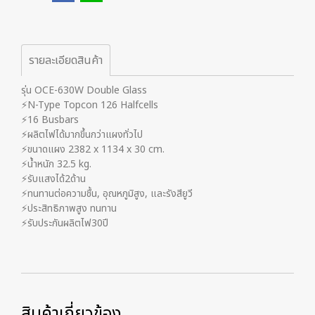
รายละเอียดสินค้า
รุ่น OCE-630W Double Glass
⚡️N-Type Topcon 126 Halfcells
⚡️16 Busbars
⚡️ผลิตไฟได้มากขึ้นกว่าแผงทั่วไป
⚡️ขนาดแผง 2382 x 1134 x 30 cm.
⚡️น้ำหนัก 32.5 kg.
⚡️รับแสงได้2ด้าน
⚡️ทนทานต่อความชื้น, อุณหภูมิสูง, และรังสียูวี
⚡️ประสิทธิภาพสูง ทนทาน
⚡️รับประกันผลิตไฟ30ปี
สินค้าเกี่ยวข้อง