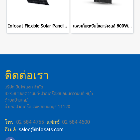
Infosat Flexible Solar Panel 520W
แผงเก็บตะวันโซลาร์เซลล์ 600W Composite Frame
ติดต่อเรา
บริษัท อินโฟแซท จำกัด
32/58 ซอยติวานนท์-ปากเกร็ด38 ถนนติวานนท์ หมู่5
ตำบลบ้านใหม่
อำเภอปากเกร็ด จังหวัดนนทบุรี 11120
โทร
02 584 4755
แฟกซ์
02 584 4600
อีเมล์
sales@infosats.com