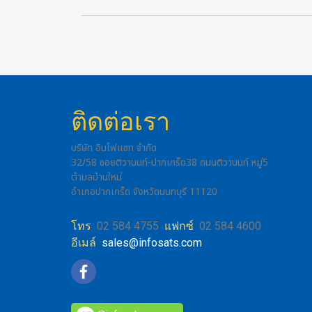
ติดต่อเรา
บริษัท อินโฟแซท จำกัด
32/58 ซอยติวานนท์-ปากเกร็ด38 ถนนติวานนท์ หมู่5
ตำบลบ้านใหม่
อำเภอปากเกร็ด จังหวัดนนทบุรี 11120
โทร
02 584 4755
แฟกซ์
02 584 4600
อีเมล์
sales@infosats.com