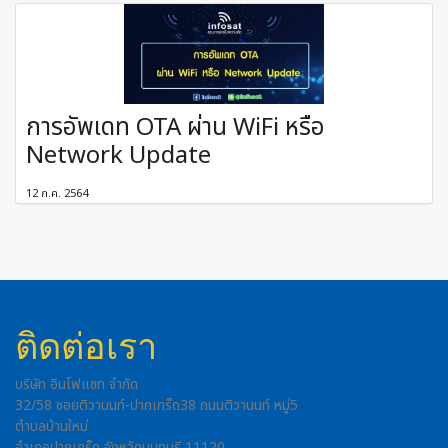
การอัพเดท OTA ผ่าน WiFi หรือ
Network Update
12 ก.ค. 2564
ติดต่อเรา
บริษัท อินโฟแซท จำกัด
32/58 ซอยติวานนท์-ปากเกร็ด38 ถนนติวานนท์ หมู่5
ตำบลบ้านใหม่
อำเภอปากเกร็ด จังหวัดนนทบุรี 11120