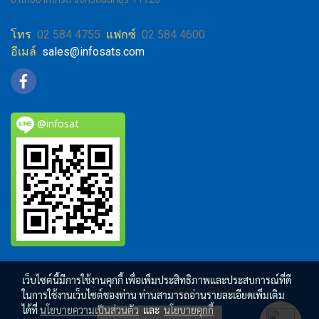
โทร
02 584 4755
แฟกซ์
02 584 4600
อีเมล์
sales@infosats.com
@infosat
เว็บไซต์นี้มีการใช้งานคุกกี้ เพื่อเพิ่มประสิทธิภาพและประสบการณ์ที่ดี
Copy right by Info Zynergy (Thai)
ในการใช้งานเว็บไซต์ของท่าน ท่านสามารถอ่านรายละเอียดเพิ่มเติม
ได้ที่
นโยบายความเป็นส่วนตัว
และ
นโยบายคุกกี้
ผู้เข้าชมวันนี้
512