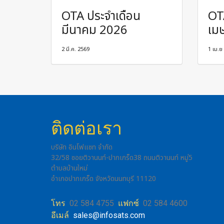
OTA ประจำเดือน
OT
มีนาคม 2026
เม
2 มี.ค. 2569
1 เม.ย
ติดต่อเรา
บริษัท อินโฟแซท จำกัด
32/58 ซอยติวานนท์-ปากเกร็ด38 ถนนติวานนท์ หมู่5
ตำบลบ้านใหม่
อำเภอปากเกร็ด จังหวัดนนทบุรี 11120
โทร
02 584 4755
แฟกซ์
02 584 4600
อีเมล์
sales@infosats.com