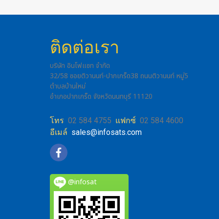
ติดต่อเรา
บริษัท อินโฟแซท จำกัด
32/58 ซอยติวานนท์-ปากเกร็ด38 ถนนติวานนท์ หมู่5
ตำบลบ้านใหม่
อำเภอปากเกร็ด จังหวัดนนทบุรี 11120
โทร
02 584 4755
แฟกซ์
02 584 4600
อีเมล์
sales@infosats.com
@infosat