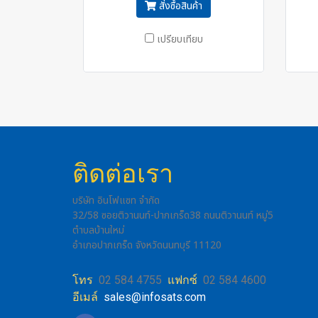
สั่งซื้อสินค้า
เปรียบเทียบ
ติดต่อเรา
บริษัท อินโฟแซท จำกัด
32/58 ซอยติวานนท์-ปากเกร็ด38 ถนนติวานนท์ หมู่5
ตำบลบ้านใหม่
อำเภอปากเกร็ด จังหวัดนนทบุรี 11120
โทร
02 584 4755
แฟกซ์
02 584 4600
อีเมล์
sales@infosats.com