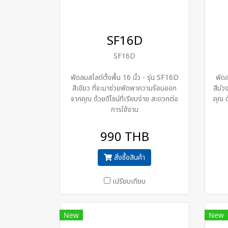
SF16D
SF16D
พัดลมสไลด์ตั้งพื้น 16 นิ้ว - รุ่น SF16D
พัดล
สีเขียว ที่จะมาช่วยพัดพาความร้อนออก
สีม่
จากคุณ ด้วยดีไซน์ที่เรียบง่าย สะดวกต่อ
คุณ ด
การใช้งาน
990 THB
สั่งซื้อสินค้า
เปรียบเทียบ
New
New