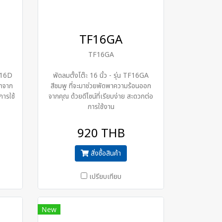
TF16GA
TF16GA
SF16D
พัดลมตั้งโต๊ะ 16 นิ้ว - รุ่น TF16GA
อกจาก
สีชมพู ที่จะมาช่วยพัดพาความร้อนออก
การใช้
จากคุณ ด้วยดีไซน์ที่เรียบง่าย สะดวกต่อ
การใช้งาน
920 THB
สั่งซื้อสินค้า
เปรียบเทียบ
New